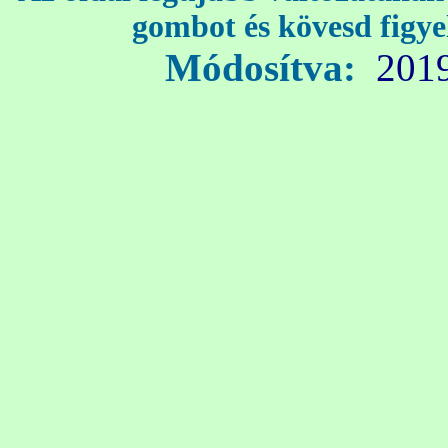
gombot és kövesd figy
Módosítva:
2019