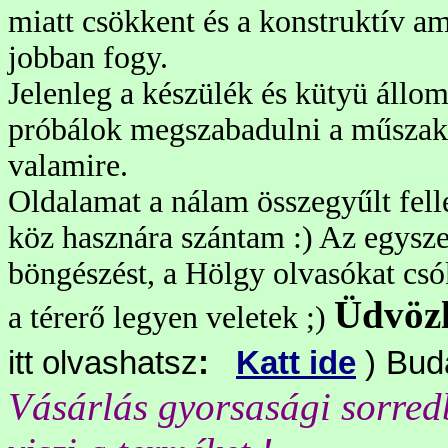
miatt csökkent és a konstruktív a
jobban fogy.
Jelenleg a készülék és kütyü áll
próbálok megszabadulni a műszak
valamire.
Oldalamat a nálam összegyűlt fel
köz hasznára szántam :) Az egysze
böngészést, a Hölgy olvasókat csók
Üdvözl
a térerő legyen veletek ;)
itt olvashatsz
:
Katt ide
)
Bud
Vásárlás gyorsasági sorredb