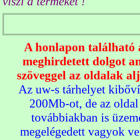
viszi a terméket !
A honlapon találha
meghirdetett dolgot a
szöveggel az oldalak alj
Az uw-s tárhelyet kibőví
200Mb-ot, de az oldal
továbbiakban is üzem
megelégedett vagyok velü