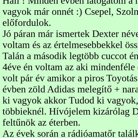
Hali ! Minden évben látogatom a r
vagyok már onnét :) Csepel, Szoln
előfordulok.
Jó páran már ismertek Dexter név
voltam és az értelmesebbekkel ös
Talán a második legtöbb cuccot én
4éve én voltam az aki mindenféle 
volt pár év amikor a piros Toyotá
évben zöld Adidas melegítő + nara
ki vagyok akkor Tudod ki vagyok,
többieknél. Hívójelem kizárólag 
feltűnök az éterben.
Az évek során a rádióamatőr talál