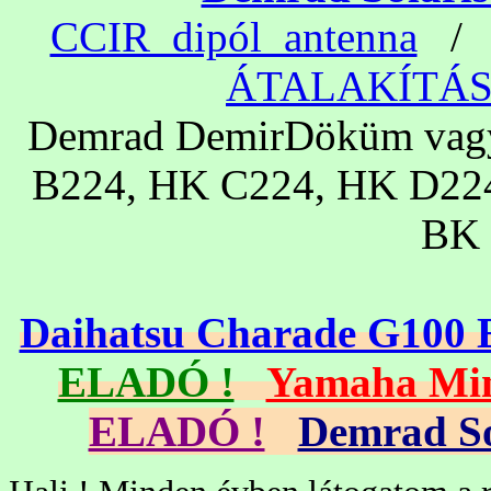
CCIR_dipól_antenna
ÁTALAKÍTÁ
Demrad DemirDöküm vagy
B224, HK C224, HK D22
BK 
Daihatsu Charade G100
ELADÓ !
Yamaha Min
ELADÓ !
Demrad Sol