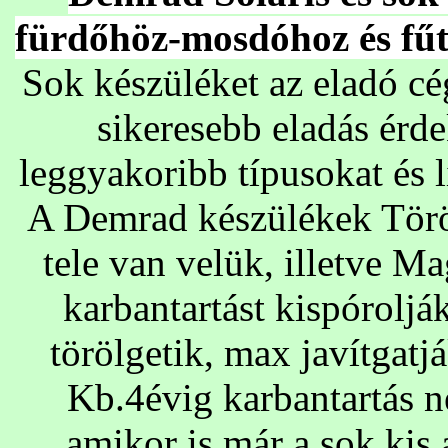
fürdőhöz-mosdóhoz és 
Sok készüléket az eladó cég
sikeresebb eladás érd
leggyakoribb típusokat és 
A Demrad készülékek Törö
tele van velük, illetve M
karbantartást kispórolják
törölgetik, max javítgatj
Kb.4évig karbantartás 
amikor is már a sok kis