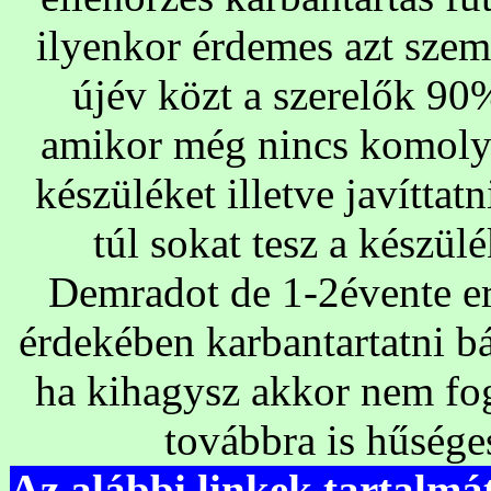
ilyenkor érdemes azt szem
újév közt a szerelők 90
amikor még nincs komoly 
készüléket illetve javíttat
túl sokat tesz a készü
Demradot de 1-2évente er
érdekében karbantartatni bá
ha kihagysz akkor nem fo
továbbra is hűség
Az alábbi linkek tartalm