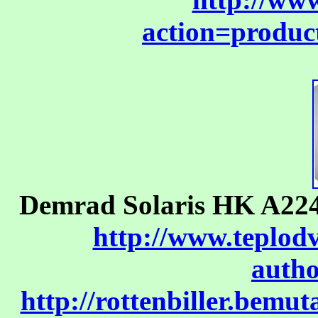
action=produ
Demrad Solaris HK A224 
http://www.teplod
auth
http://rottenbiller.bemu