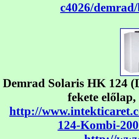
c4026/demrad/
Demrad Solaris HK 124 (LE
fekete előlap,
http://www.intekticare
124-Kombi-200
http://ww