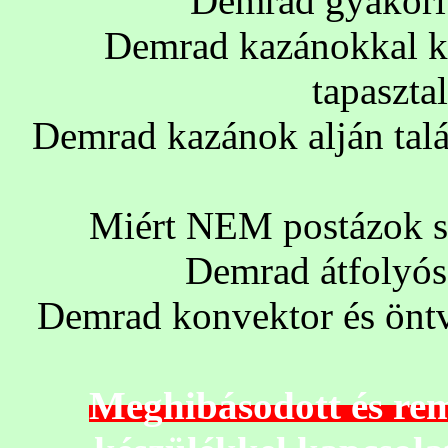
Demrad gyakori 
Demrad kazánokkal k
tapasztal
Demrad kazánok alján talá
Miért NEM postázok s
Demrad átfolyós
Demrad konvektor és öntv
Meghibásodott és re