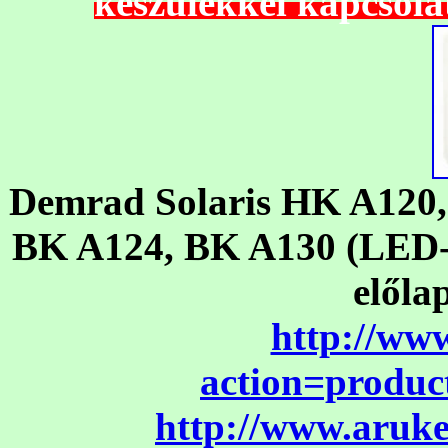
készülékkel kapcsolat
Demrad Solaris HK A120
BK A124, BK A130 (LED-es
előla
http://ww
action=produ
http://www.aruke