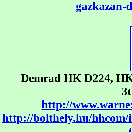
gazkazan-
Demrad HK D224, HK D
3t
http://www.warne
http://bolthely.hu/hhc