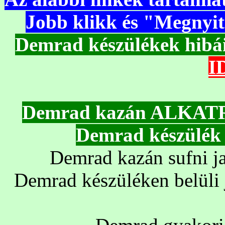
Jobb klikk és "Megnyitá
Demrad készülékek h
I
Demrad kazán ALKATRÉ
Demrad készülé
Demrad kazán sufni j
Demrad készüléken belüli j