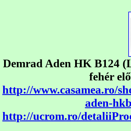
Demrad Aden HK B124 (LED
fehér el
http://www.casamea.ro/s
aden-hkb
http://ucrom.ro/detaliiP