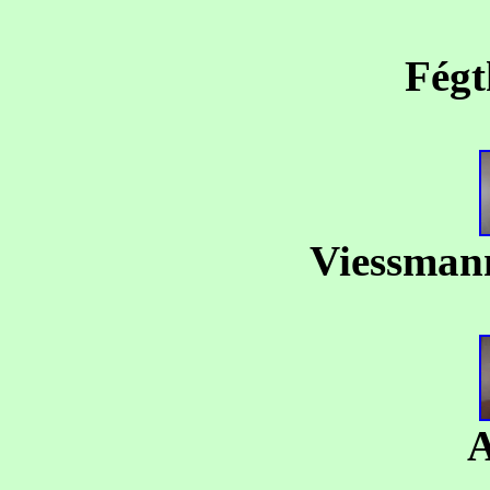
Fég
Viessman
A